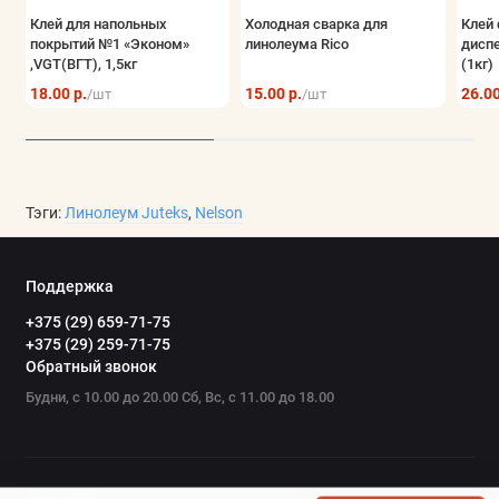
Клей для напольных
Холодная сварка для
Клей 
покрытий №1 «Эконом»
линолеума Rico
дисп
,VGT(ВГТ), 1,5кг
(1кг)
18.00 р.
15.00 р.
26.00
/шт
/шт
Тэги:
Линолеум Juteks
,
Nelson
Поддержка
+375 (29) 659-71-75
+375 (29) 259-71-75
Обратный звонок
Будни, с 10.00 до 20.00 Сб, Вс, с 11.00 до 18.00