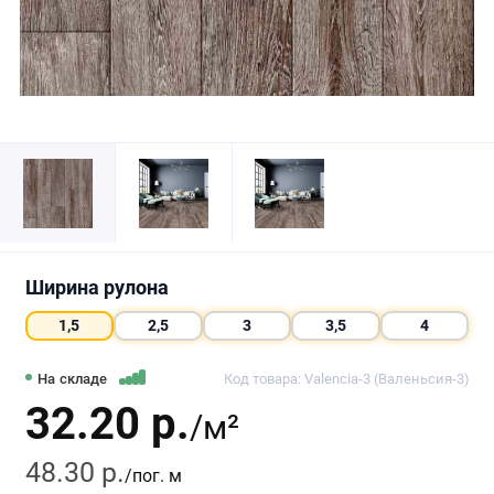
Ширина рулона
1,5
2,5
3
3,5
4
На складе
Код товара: Valencia-3 (Валеньсия-3)
32.20 р.
/м²
48.30 р.
/пог. м