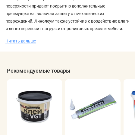
поверхности придают покрытию дополнительные
преимущества, включая защиту от механических
повреждений. Линолеум также устойчив к воздействию влаги
и легко переносит нагрузки от роликовых кресел и мебели.
Покрытие идеально подходит для жилых помещений,
Читать дальше
включая кухни и гостиные. Оно легко укладывается и
поддерживает комфортный микроклимат, что делает его
отличным выбором для любого дома. Вы можете
купить
Рекомендуемые товары
линолеум в Минске
с доставкой по Беларуси, чтобы обновить
свое пространство с помощью этого стильного и практичного
материала.