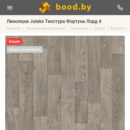
Линолеум Juteks Текстура Фортуна Лорд 4
Главная
Напольные покрытия
Линолеум
Juteks
Фортуна
Акция
Скоро закончится