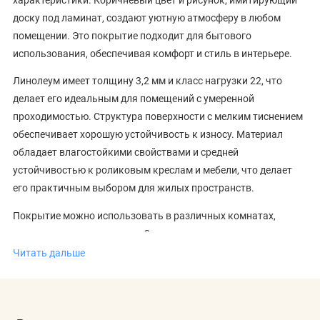
доску под ламинат, создают уютную атмосферу в любом
помещении. Это покрытие подходит для бытового
использования, обеспечивая комфорт и стиль в интерьере.
Линолеум имеет толщину 3,2 мм и класс нагрузки 22, что
делает его идеальным для помещений с умеренной
проходимостью. Структура поверхности с мелким тиснением
обеспечивает хорошую устойчивость к износу. Материал
обладает влагостойкими свойствами и средней
устойчивостью к роликовым креслам и мебели, что делает
его практичным выбором для жилых пространств.
Покрытие можно использовать в различных комнатах,
включая кухни и гостиные. Оно легко укладывается и
подходит для установки на теплые полы с максимальной
Читать дальше
температурой +27°C. Приобретая линолеум Juteks, вы
получаете надежное и стильное покрытие, которое
прослужит вам долго. Для ознакомления с полным