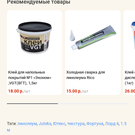
Рекомендуемые товары
ассортиментом,
купить линолеум в Минске
можно прямо на
нашем сайте.
Клей для напольных
Холодная сварка для
Клей 
покрытий №1 «Эконом»
линолеума Rico
дисп
,VGT(ВГТ), 1,5кг
(1кг)
18.00 р.
15.00 р.
26.00
/шт
/шт
Тэги:
линолеум
,
Juteks
,
Ютекс
,
текстура
,
Фортуна
,
Лорд 4
,
1.5
м