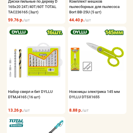
Диски пильные по дереву D
Комплект мешков
165х20 24T/40T/60T TOTAL
пылесборных для пылесоса
TAC236165 (3шт)
Bort BB-25U (5 шт)
59.76 р.
44.40 р.
/шт
/шт
Набор сверл и бит DYLLU
Ножницы электрика 145 мм
DTMJ4165 (16 шт)
DYLLU DTSX1655
13.26 р.
8.88 р.
/шт
/шт