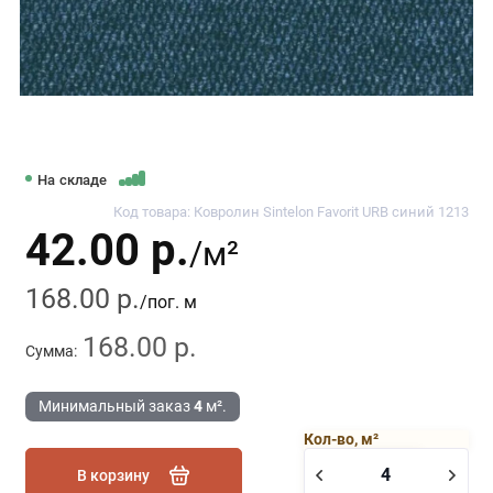
На складе
Код товара: Ковролин Sintelon Favorit URB синий 1213
42.00 р.
/м²
168.00 р.
/пог. м
168.00 р.
Сумма:
Минимальный заказ
4
м².
Кол-во, м²
В корзину