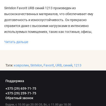
Sintelon Favorit URB синий 1213 произведен из
высококачественных материалов, что обеспечивает ему
долговечность и износоустойчивость. Он прекрасно
справится даже с высокими нагрузками в интенсивно
используемых помещениях, таких как гостиные, офисы,
коридоры и зоны с большим потоком людей.
Читать дальше
Эстетика и стиль
Синий цвет ковролина Sintelon Favorit URB позволяет создать
Тэги:
ковролин
,
Sintelon
,
Favorit
,
URB
,
синий
,
1213
интерьер в современном стиле, добавляя в помещение нотку
элегантности и изыска. Этот оттенок сочетается с
различными декоративными элементами, а его
Поддержка
насыщенность и глубина придадут помещению ощущение
+375 (29) 659-71-75
комфорта и роскоши.
+375 (29) 259-71-75
Обратный звонок
Удобство укладки и использования
Будни, с 10.00 до 20.00 Сб, Вс, с 11.00 до 18.00