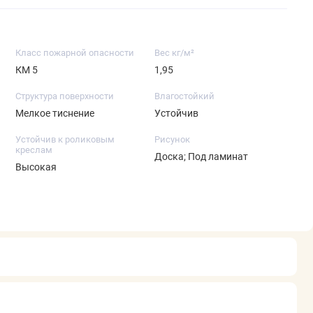
Класс пожарной опасности
Вес кг/м²
КМ 5
1,95
Структура поверхности
Влагостойкий
Мелкое тиснение
Устойчив
Устойчив к роликовым
Рисунок
креслам
Доска; Под ламинат
Высокая