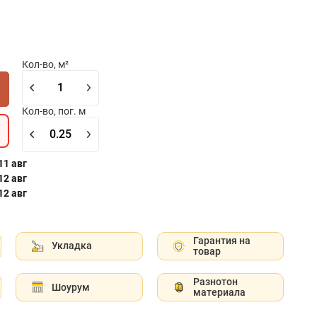
Кол-во, м²
Кол-во, пог. м
 11 авг
 12 авг
 12 авг
Гарантия на
Укладка
товар
Разнотон
Шоурум
материала