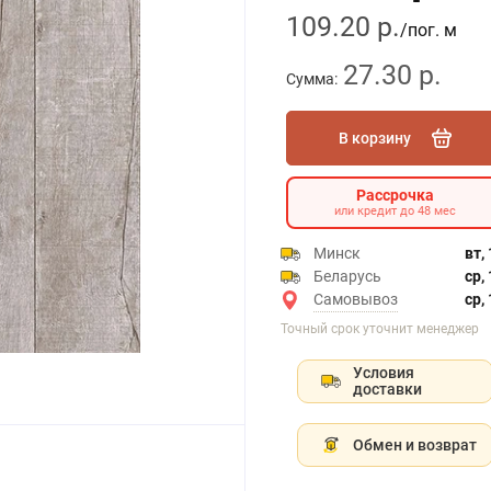
109.20 р.
/пог. м
27.30 р.
Сумма:
В корзину
Рассрочка
или кредит до 48 мес
Минск
вт,
Беларусь
ср,
Самовывоз
ср,
Точный срок уточнит менеджер
Условия
доставки
Обмен и возврат