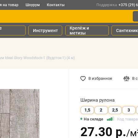
я на товар
Шоурум
Контакты
Поддержка
+375 (29) 
е
Крепёж и
Инструмент
Сантехни
метизы
м Ideal Glory Woodstock-1 (Вудсток-1) (4 м)
В избранное
В 
Ширина рулона
1,5
2
2,5
3
На складе
Код товара
27.30 р.
/м