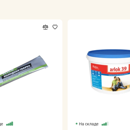
де
На складе