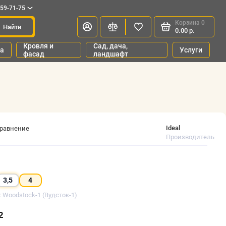
659-71-75
Корзина
0
Найти
0.00 р.
Кровля и
Сад, дача,
ка
Услуги
фасад
ландшафт
Ideal
сравнение
Производитель
3,5
4
: Woodstock-1 (Вудсток-1)
²