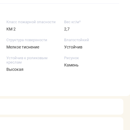
Класс пожарной опасности
Вес кг/м²
КМ 2
2,7
Структура поверхности
Влагостойкий
Мелкое тиснение
Устойчив
Устойчив к роликовым
Рисунок
креслам
Камень
Высокая