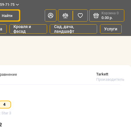
659-71-75
Корзина
0
Найти
0.00 р.
Кровля и
Сад, дача,
ка
Услуги
фасад
ландшафт
Tarkett
сравнение
Производитель
4
 Star 3
²