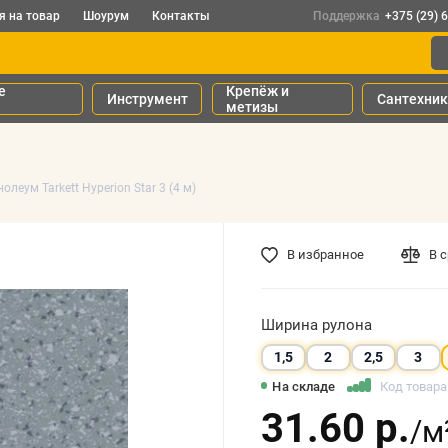
я на товар
Шоурум
Контакты
Поддержка
+375 (29) 
е
Крепёж и
Инструмент
Сантехни
метизы
олеум Tarkett Hyperion Star 3 (4 м)
В избранное
В 
Ширина рулона
1,5
2
2,5
3
На складе
Код товара:
31.60 р.
/м