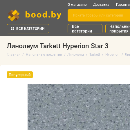
О магазине
Доставка
Гаранти
Все
Напольны
ВСЕ КАТЕГОРИИ
категории
покрытия
Линолеум Tarkett Hyperion Star 3
Главная
Напольные покрытия
Линолеум
Tarkett
Hyperion
Лин
Популярный