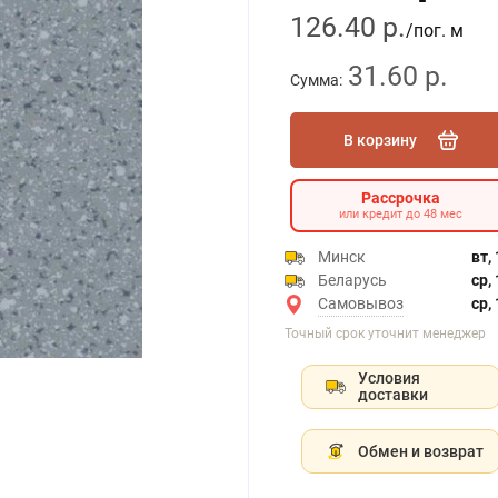
126.40 р.
/пог. м
31.60 р.
Сумма:
В корзину
Рассрочка
или кредит до 48 мес
Минск
вт,
Беларусь
ср,
Самовывоз
ср,
Точный срок уточнит менеджер
Условия
доставки
Обмен и возврат