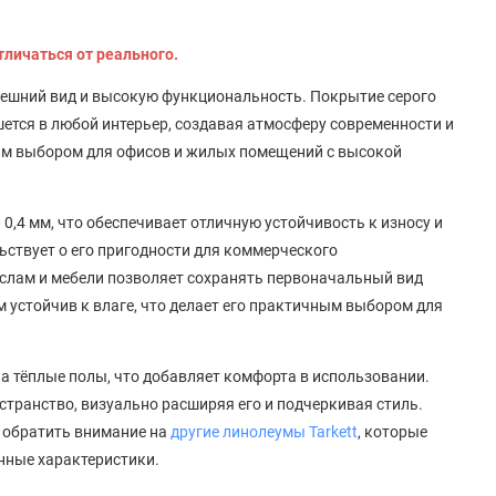
тличаться от реального.
 внешний вид и высокую функциональность. Покрытие серого
шется в любой интерьер, создавая атмосферу современности и
ым выбором для офисов и жилых помещений с высокой
0,4 мм, что обеспечивает отличную устойчивость к износу и
ьствует о его пригодности для коммерческого
еслам и мебели позволяет сохранять первоначальный вид
м устойчив к влаге, что делает его практичным выбором для
а тёплые полы, что добавляет комфорта в использовании.
ространство, визуально расширяя его и подчеркивая стиль.
т обратить внимание на
другие линолеумы Tarkett
, которые
нные характеристики.