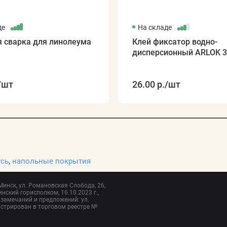
де
На складе
 сварка для линолеума
Клей фиксатор водно-
дисперсионный ARLOK 39
/шт
26.00 р.
/шт
усь
,
напольные покрытия
 Минск, ул. Романовская Слобода, 26,
нский горисполком, 16.10.2023 г.,
замечаний и предложений: ул.
истрирован в торговом реестре №