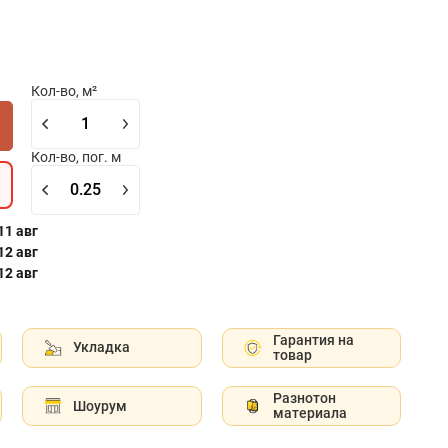
Кол-во, м²
Кол-во, пог. м
 11 авг
 12 авг
 12 авг
Гарантия на
Укладка
товар
Разнотон
Шоурум
материала